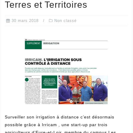
Surveiller son irrigation à distance c’est désormais
possible grâce à Irricam , une start-up par trois
agriculteurs d’Eure-et-Loir, membre du campus Les
champs du possible, hébergé par le Village by CA à
Chateaudûn …